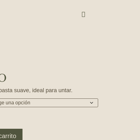

o
asta suave, ideal para untar.
carrito