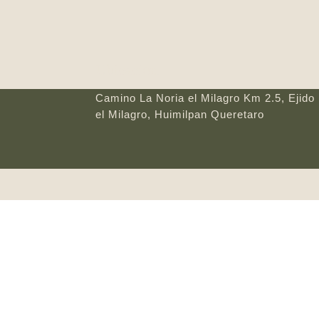
Ubicación
Camino La Noria el Milagro Km 2.5, Ejido
el Milagro, Huimilpan Queretaro