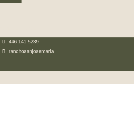
Redes sociales
446 141 5239
ranchosanjosemaria